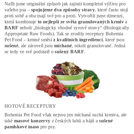
Našli jsme originální způsob jak zajistit kompletní výživu pro
vašeho psa –
spojujeme dva způsoby stravy
, které často stojí
proti sobě a oba mají své pro a proti. Vytvořili jsme dimenzi,
která kombinuje
to nejlepší ze světa granulovaných krmiv
a
BARF
neboli „biologicky vhodné syrové stravy“ (Biologically
Appropriate Raw Foods). Tak se zrodily receptury Bohemia
Pet Food – krmné směsi
z kvalitních ingrediencí
, které jsou
sušené
, ale zároveň jsou
míchané
, nikoli granulované. Jedná
se tedy ve své podstatě o
sušený BARF
.
HOTOVÉ RECEPTURY
Bohemia Pet Food však nejsou jen míchaná suchá krmiva, ale
také
masové konzervy
z českých luhů a hájů a
sušené
pamlskové maso
pro psy.