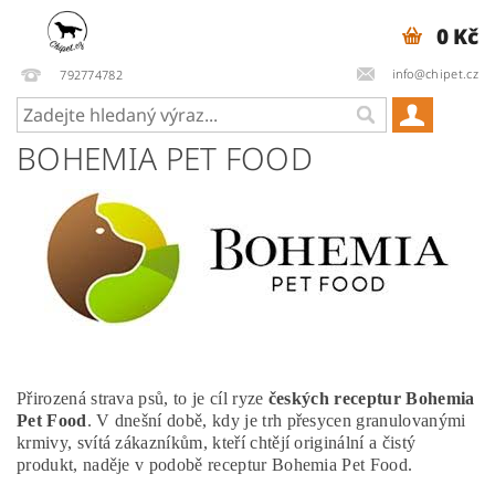
0 Kč
info@chipet.cz
792774782
BOHEMIA PET FOOD
Přirozená strava psů, to je cíl ryze
českých receptur Bohemia
Pet Food
. V dnešní době, kdy je trh přesycen granulovanými
krmivy, svítá zákazníkům, kteří chtějí originální a čistý
produkt, naděje v podobě receptur Bohemia Pet Food.