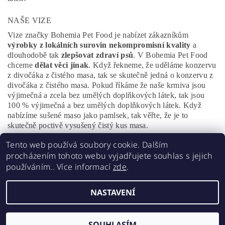
NAŠE VIZE
Vize značky Bohemia Pet Food je nabízet zákazníkům
výrobky z lokálních surovin nekompromisní kvality
a
dlouhodobě tak
zlepšovat zdraví psů
. V Bohemia Pet Food
chceme
dělat věci jinak
. Když řekneme, že uděláme konzervu
z divočáka z čistého masa, tak se skutečně jedná o konzervu z
divočáka z čistého masa. Pokud říkáme že naše krmiva jsou
výjimečná a zcela bez umělých doplňkových látek, tak jsou
100 % výjimečná a bez umělých doplňkových látek. Když
nabízíme sušené maso jako pamlsek, tak věřte, že je to
skutečně poctivě vysušený čistý kus masa.
Tento web používá soubory cookie. Dalším
procházením tohoto webu vyjadřujete souhlas s jejich
používáním.. Více informací
zde
.
MaMiPa
NASTAVENÍ
2026 ©
CHIPET.CZ
, všechna práva vyhrazena
Vytvořil Shoptet
SOUHLASÍM