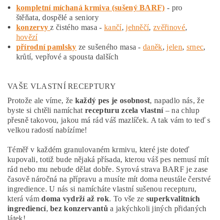
kompletní míchaná krmiva (sušený BARF)
- pro
štěňata, dospělé a seniory
konzervy
z čistého masa -
kančí
,
jehněčí
,
zvěřinové
,
hovězí
přírodní pamlsky
ze sušeného masa -
daněk
,
jelen
,
srnec
,
krůtí, vepřové a spousta dalších
VAŠE VLASTNÍ RECEPTURY
Protože ale víme, že
každý pes je osobnost
, napadlo nás, že
byste si chtěli namíchat
recepturu zcela vlastní
– na chlup
přesně takovou, jakou má rád váš mazlíček. A tak vám to teď s
velkou radostí nabízíme!
Téměř v každém granulovaném krmivu, které jste doteď
kupovali, totiž bude nějaká přísada, kterou váš pes nemusí mít
rád nebo mu nebude dělat dobře. Syrová strava BARF je zase
časově náročná na přípravu a musíte mít doma neustále čerstvé
ingredience. U nás si namícháte vlastní sušenou recepturu,
která vám
doma vydrží až rok
. To vše ze
superkvalitních
ingrediencí
,
bez konzervantů
a jakýchkoli jiných přidaných
látek!