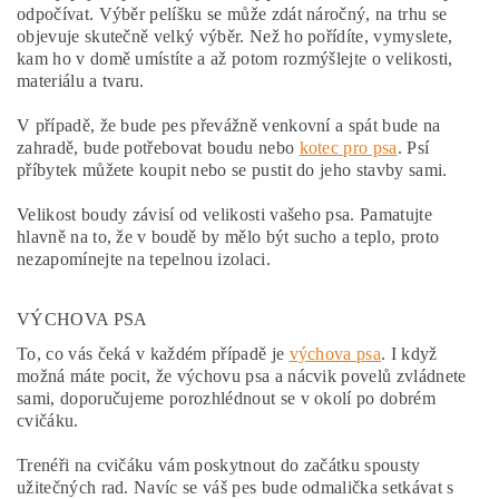
odpočívat. Výběr pelíšku se může zdát náročný, na trhu se
objevuje skutečně velký výběr. Než ho pořídíte, vymyslete,
kam ho v domě umístíte a až potom rozmýšlejte o velikosti,
materiálu a tvaru.
V případě, že bude pes převážně venkovní a spát bude na
zahradě, bude potřebovat boudu nebo
kotec pro psa
. Psí
příbytek můžete koupit nebo se pustit do jeho stavby sami.
Velikost boudy závisí od velikosti vašeho psa. Pamatujte
hlavně na to, že v boudě by mělo být sucho a teplo, proto
nezapomínejte na tepelnou izolaci.
VÝCHOVA PSA
To, co vás čeká v každém případě je
výchova psa
. I když
možná máte pocit, že výchovu psa a nácvik povelů zvládnete
sami, doporučujeme porozhlédnout se v okolí po dobrém
cvičáku.
Trenéři na cvičáku vám poskytnout do začátku spousty
užitečných rad. Navíc se váš pes bude odmalička setkávat s