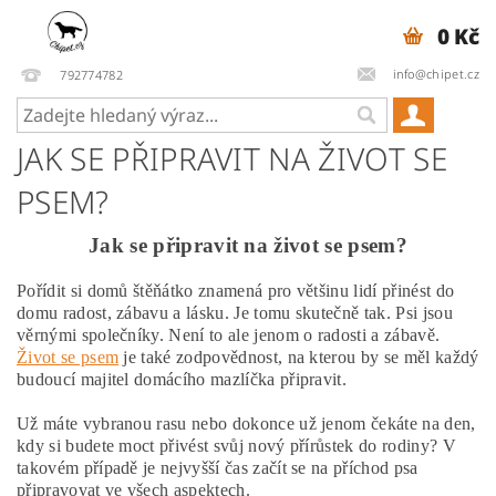
0 Kč
info@chipet.cz
792774782
JAK SE PŘIPRAVIT NA ŽIVOT SE
PSEM?
Jak se připravit na život se psem?
Pořídit si domů štěňátko znamená pro většinu lidí přinést do
domu radost, zábavu a lásku. Je tomu skutečně tak. Psi jsou
věrnými společníky. Není to ale jenom o radosti a zábavě.
Život se psem
je také zodpovědnost, na kterou by se měl každý
budoucí majitel domácího mazlíčka připravit.
Už máte vybranou rasu nebo dokonce už jenom čekáte na den,
kdy si budete moct přivést svůj nový přírůstek do rodiny? V
takovém případě je nejvyšší čas začít se na příchod psa
připravovat ve všech aspektech.