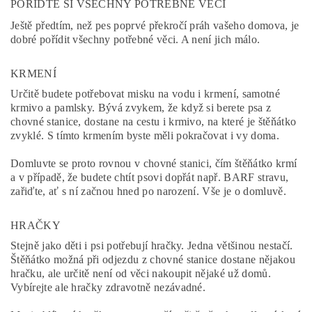
POŘIĎTE SI VŠECHNY POTŘEBNÉ VĚCI
Ještě předtím, než pes poprvé překročí práh vašeho domova, je
dobré pořídit všechny potřebné věci. A není jich málo.
KRMENÍ
Určitě budete potřebovat misku na vodu i krmení, samotné
krmivo a pamlsky. Bývá zvykem, že když si berete psa z
chovné stanice, dostane na cestu i krmivo, na které je štěňátko
zvyklé. S tímto krmením byste měli pokračovat i vy doma.
Domluvte se proto rovnou v chovné stanici, čím štěňátko krmí
a v případě, že budete chtít psovi dopřát např. BARF stravu,
zařiďte, ať s ní začnou hned po narození. Vše je o domluvě.
HRAČKY
Stejně jako děti i psi potřebují hračky. Jedna většinou nestačí.
Štěňátko možná při odjezdu z chovné stanice dostane nějakou
hračku, ale určitě není od věci nakoupit nějaké už domů.
Vybírejte ale hračky zdravotně nezávadné.