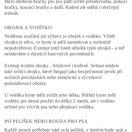
Mezi oblíbené hračky pro psy patří určitě přetahovadla, pískací
hračky, kousací hračky a další. Radost ale udělá i obyčejný
tenisák.
OBOJEK A VODÍTKO
Nedílnou součástí psí výbavy je obojek a vodítko. Výběr
obojku je něco, co byste si měli nastudovat a rozhodně
nepodceňovat. Existuje totiž hned několik typů obojků - a teď
nemluvíme o různých barevných provedeních.
Existují textilní obojky , řetízkové i kožené. Sehnat můžete
také svítící obojky, které fungují jako bezpečnostní prvek při
nočních procházkách nebo elektrické a výcvikové
polostahovací obojky.
U vodítka byste měli zvážit jeho délku. Pořídit byste měli
vodítko pro denní použití do délky 2 metrů, ale i vodítko
určené pro výcvik psa nebo přepínací vodítka.
PSÍ PELÍŠEK NEBO BOUDA PRO PSA
Každý pejsek potřebuje také svůj pelíšek, v kterém bude spát a