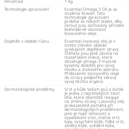
Hmotnost
1 kg
Technologie zpracování
Essential Omega 3 Oil je za
studena lisován. Tato
technologie zpracování
probíhá za nízkých teplot, díky
čemuž jsou zachovány přírodní
blahodárné vlastnosti
lososového oleje.
Doplněk v období růstu
Essential lososový olej je v
tomto citlivém období
vynikajícím doplňkem stravy.
Štěňata jsou plně závislá na
mateřském mléce, které
obsahuje omega-3 mastné
kyseliny důležité pro vývoj
mozku a zrakového aparátu.
Přidáváním lososového oleje
do stravy podpoříte zdravý
vývoj těchto orgánů.
Dermatologické problémy
Srst a kůže Vašich psů a koček
je jedna z nejcitlivějších částí
těla, která okamžitě reaguje
na změnu stravy. Lososový olej
prokazatelně pomáhá při
dermatologických problémech,
jako je např. lámavost a
vypadávání srsti, matná srst,
lupy, vysychání kůže, řídká srst,
záněty kůže, svědění kůže,