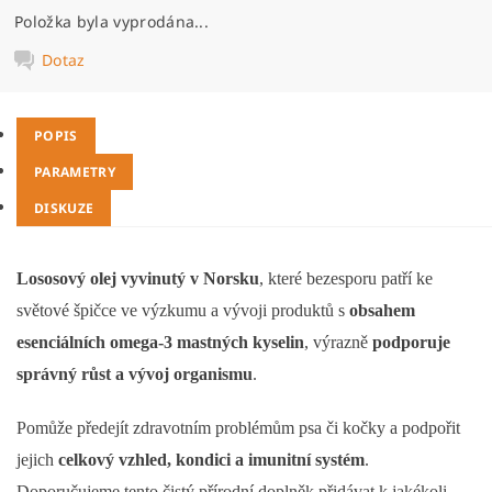
Položka byla vyprodána...
Dotaz
POPIS
PARAMETRY
DISKUZE
Lososový olej vyvinutý v Norsku
, které bezesporu patří ke
světové špičce ve výzkumu a vývoji produktů s
obsahem
esenciálních omega-3 mastných kyselin
, výrazně
podporuje
správný růst a vývoj organismu
.
Pomůže předejít zdravotním problémům psa či kočky a podpořit
jejich
celkový vzhled, kondici a imunitní systém
.
Doporučujeme tento čistý přírodní doplněk přidávat k jakékoli