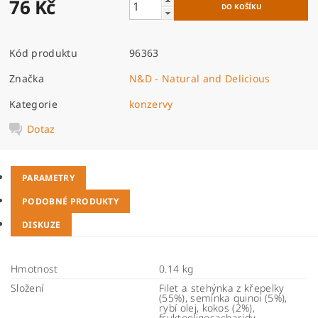
76 Kč
Kód produktu
96363
Značka
N&D - Natural and Delicious
Kategorie
konzervy
Dotaz
PARAMETRY
PODOBNÉ PRODUKTY
DISKUZE
Hmotnost
0.14 kg
Složení
Filet a stehýnka z křepelky
(55%), semínka quinoi (5%),
rybí olej, kokos (2%),
fruktooligosacharidy,