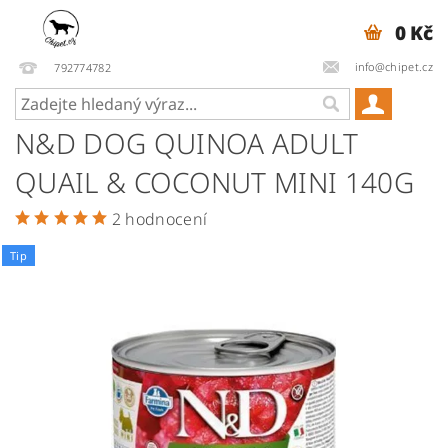
0 Kč
info@chipet.cz
792774782
N&D DOG QUINOA ADULT
QUAIL & COCONUT MINI 140G
2 hodnocení
Tip