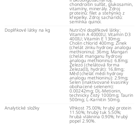
chondroitin sulfát, glukosamin,
vitamíny, minerály. Zdroj
proteinů: filet a stehýnko z
křepelky. Zdroj sacharidů:
semínka quinoi.
Doplňkové látky na kg
Nutriční doplňkové látky:
Vitamín A 4000IU; Vitamín D3
400IU; Vitamín E 130mg;
Cholin chlorid 400mg; Zinek
(chelát zinku hydroxy analogu
methioninu): 36mg; Mangan
(chelát manganu hydroxy
analogu methioninu): 6.8mg;
Železo (chelátová forma
Železa(II), hydrát): 16.8mg;
Měď (chelát mědi hydroxy
analogu methioninu): 2.9mg;
Selen (inaktivované kvasinky
obohacené selenem):
0.00242mg; DL-Metionin,
technicky čistý 1000mg; Taurin
500mg; L-Karnitin 50mg.
Analytické složky
Vlhkost 75.00%; hrubý protein
11.50%; hrubý tuk 5.50%;
hrubá vláknina 0.90%; hrubý
popel 2.90%.