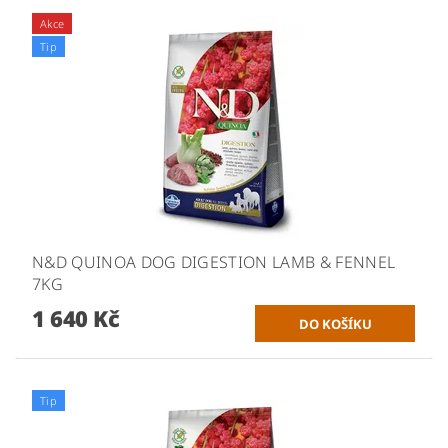
Akce
Tip
N&D QUINOA DOG DIGESTION LAMB & FENNEL
7KG
1 640 Kč
Tip