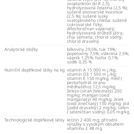
zooplankton (krill 2,5),
hydrolyzovaná želatina (2,5 %);
sušené pivovarské kvasnice
(2,5 %); sušené lusky
svatojánského chleba; sušené
cukrovarské řízky;
difosforečnan vápenatý;
hydrolyzovaná drůbeží játra;
chia semena; chlorid sodný;
chlorid draselný
Analytické složky
bílkoviny 29,5%; tuk 19%;
popeloviny 7,5%; vláknina 2,5%;
vápník 1,25%; fosfor 0,1%;
sodík 0,35 %
Nutriční doplňkové látky na kg
vitamín A 15 000 m.j./kg;
vitamín D3 1 500 m.j./kg;
vitamín E 150 mg/kg; měď (
pentahydrát síranu
měďnatého) 12,5 mg/kg;
železo (síran železnatý) 200
mg/kg; mangan (oxid
manganatý) 40 mg/kg; zinek
(oxid zinečnatý) 150 mg/kg; jód
(jodid draselný) 2 mg/kg; selen
( seleničitan sodný) 0,05 mg/kg
Technologické doplňkové látky
lecitin 2 400 mg; přírodní
výtažky s vysokým obsahem
vitamínu E 48 mg