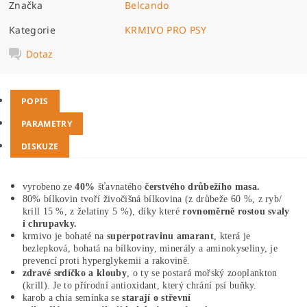
Značka
Belcando
Kategorie
KRMIVO PRO PSY
Dotaz
POPIS
PARAMETRY
DISKUZE
vyrobeno ze
40%
šťavnatého
čerstvého drůbežího masa.
80% bílkovin tvoří živočišná bílkovina (z drůbeže 60 %, z ryb/
krill 15 %, z želatiny 5 %), díky které
rovnoměrně rostou svaly
i chrupavky.
krmivo je bohaté na
superpotravinu amarant
, která je
bezlepková, bohatá na bílkoviny, minerály a aminokyseliny, je
prevencí proti hyperglykemii a rakovině.
zdravé srdíčko a klouby
, o ty se postará mořský zooplankton
(krill). Je to přírodní antioxidant, který chrání psí buňky.
karob a chia semínka se
starají o střevní