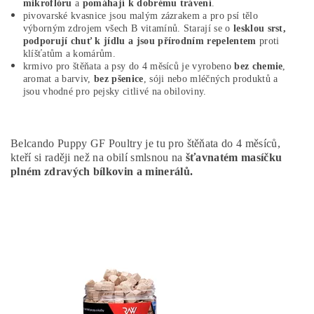
mikroflóru
a
pomáhají k dobrému trávení
.
pivovarské kvasnice jsou malým zázrakem a pro psí tělo
výborným zdrojem všech B vitamínů. Starají se o
lesklou srst,
podporují chuť k jídlu a jsou přírodním repelentem
proti
klíšťatům a komárům.
krmivo pro štěňata a psy do 4 měsíců je vyrobeno
bez chemie
,
aromat a barviv,
bez pšenice
, sóji nebo mléčných produktů a
jsou vhodné pro pejsky citlivé na obiloviny.
Belcando Puppy GF Poultry je tu pro štěňata do 4 měsíců,
kteří si raději než na obilí smlsnou na
šťavnatém masíčku
plném zdravých bílkovin a minerálů.