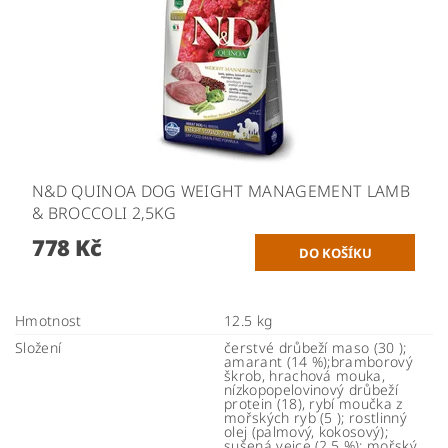
N&D QUINOA DOG WEIGHT MANAGEMENT LAMB
& BROCCOLI 2,5KG
778 Kč
Hmotnost
12.5 kg
Složení
čerstvé drůbeží maso (30 );
amarant (14 %);bramborový
škrob, hrachová mouka,
nízkopopelovinový drůbeží
protein (18), rybí moučka z
mořských ryb (5 ); rostlinný
olej (palmový, kokosový);
sušená vejce (2,5 %); mořský