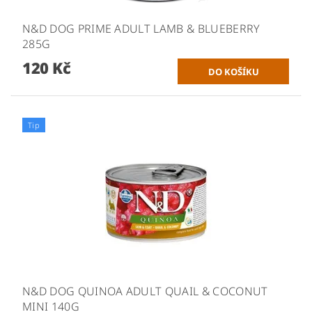
N&D DOG PRIME ADULT LAMB & BLUEBERRY
285G
120 Kč
Tip
N&D DOG QUINOA ADULT QUAIL & COCONUT
MINI 140G