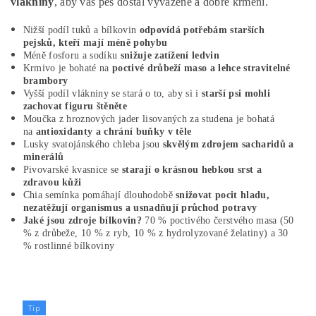
vlákniny
, aby váš pes dostal vyvážené a dobré krmení.
Nižší podíl tuků a bílkovin
odpovídá potřebám starších
pejsků, kteří mají méně pohybu
Méně fosforu a sodíku
snižuje zatížení ledvin
Krmivo je bohaté na
poctivé drůbeží maso a lehce stravitelné
brambory
Vyšší podíl vlákniny se stará o to, aby si i
starší psi mohli
zachovat figuru štěněte
Moučka z hroznových jader lisovaných za studena je bohatá
na
antioxidanty a chrání buňky v těle
Lusky svatojánského chleba jsou
skvělým zdrojem sacharidů a
minerálů
Pivovarské kvasnice se
starají o krásnou hebkou srst a
zdravou kůži
Chia semínka pomáhají dlouhodobě
snižovat pocit hladu,
nezatěžují organismus a usnadňují průchod potravy
Jaké jsou zdroje bílkovin?
70 % poctivého čerstvého masa (50
% z drůbeže, 10 % z ryb, 10 % z hydrolyzované želatiny) a 30
% rostlinné bílkoviny
Tip