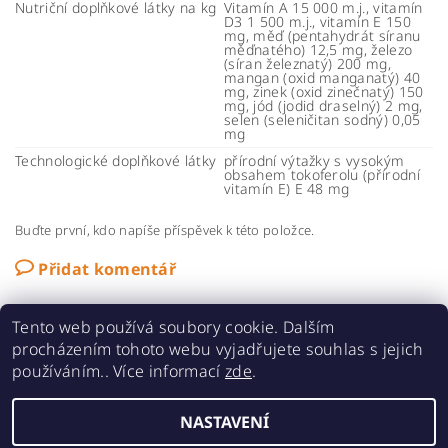
Nutriční doplňkové látky na kg
Vitamín A 15 000 m.j., vitamín
D3 1 500 m.j., vitamín E 150
mg, měď (pentahydrát síranu
měďnatého) 12,5 mg, železo
(síran železnatý) 200 mg,
mangan (oxid manganatý) 40
mg, zinek (oxid zinečnatý) 150
mg, jód (jodid draselný) 2 mg,
selen (seleničitan sodný) 0,05
mg
Technologické doplňkové látky
přírodní výtažky s vysokým
obsahem tokoferolu (přírodní
vitamín E) E 48 mg
Buďte první, kdo napíše příspěvek k této položce.
Přidat komentář
Tento web používá soubory cookie. Dalším
procházením tohoto webu vyjadřujete souhlas s jejich
používáním.. Více informací
zde
.
MaMiPa
NASTAVENÍ