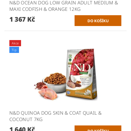
N&D OCEAN DOG LOW GRAIN ADULT MEDIUM &
MAXI CODFISH & ORANGE 12KG
1 367 Kč
Akce
Tip
N&D QUINOA DOG SKIN & COAT QUAIL &
COCONUT 7KG
1 640 Kč