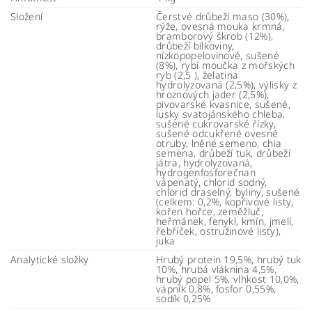
Složení
Čerstvé drůbeží maso (30%),
rýže, ovesná mouka krmná,
bramborový škrob (12%),
drůbeží bílkoviny,
nízkopopelovinové, sušené
(8%), rybí moučka z mořských
ryb (2,5 ), želatina
hydrolyzovaná (2,5%), výlisky z
hroznových jader (2,5%),
pivovarské kvasnice, sušené,
lusky svatojánského chleba,
sušené cukrovarské řízky,
sušené odcukřené ovesné
otruby, lněné semeno, chia
semena, drůbeží tuk, drůbeží
játra, hydrolyzovaná,
hydrogenfosforečnan
vápenatý, chlorid sodný,
chlorid draselný, byliny, sušené
(celkem: 0,2%, kopřivové listy,
kořen hořce, zeměžluč,
heřmánek, fenykl, kmín, jmelí,
řebříček, ostružinové listy),
juka
Analytické složky
Hrubý protein 19,5%, hrubý tuk
10%, hrubá vláknina 4,5%,
hrubý popel 5%, vlhkost 10,0%,
vápník 0,8%, fosfor 0,55%,
sodík 0,25%