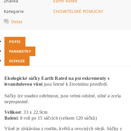
Značka
Earth Rated
Kategorie
CHOVATELSKÉ POMUCKY
Dotaz
POPIS
PARAMETRY
DISKUZE
Ekologické sáčky Earth Rated na psí exkrementy s
levandulovou vůní
jsou šetrné k životnímu prostředí.
Sáčky lze snadno odtrhnout, jsou velmi odolné, silné a zcela
nepropustné.
Velikost
: 33 x 22,9cm
Balení
: 8 rolí po 15 sáčcích (celkem 120 sáčků)
Vůně je získávána z rostlin, květů a ovocných olejů.
Sáčky s