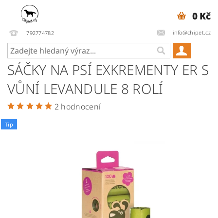
0 Kč
info@chipet.cz
792774782
SÁČKY NA PSÍ EXKREMENTY ER S
VŮNÍ LEVANDULE 8 ROLÍ
2 hodnocení
Tip