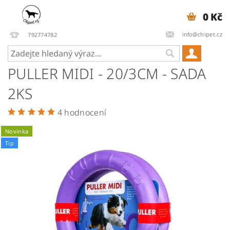
0 Kč
info@chipet.cz
792774782
PULLER MIDI - 20/3CM - SADA
2KS
4 hodnocení
Novinka
Tip