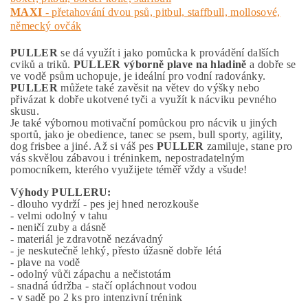
MAXI
- přetahování dvou psů, pitbul, staffbull, mollosové,
německý ovčák
PULLER
se dá využít i jako pomůcka k provádění dalších
cviků a triků.
PULLER výborně plave na hladině
a dobře se
ve vodě psům uchopuje, je ideální pro vodní radovánky.
PULLER
můžete také zavěsit na větev do výšky nebo
přivázat k dobře ukotvené tyči a využít k nácviku pevného
skusu.
Je také výbornou motivační pomůckou pro nácvik u jiných
sportů, jako je obedience, tanec se psem, bull sporty, agility,
dog frisbee a jiné. Až si váš pes
PULLER
zamiluje, stane pro
vás skvělou zábavou i tréninkem, nepostradatelným
pomocníkem, kterého využijete téměř vždy a všude!
Výhody PULLERU:
- dlouho vydrží - pes jej hned nerozkouše
- velmi odolný v tahu
- neničí zuby a dásně
- materiál je zdravotně nezávadný
- je neskutečně lehký, přesto úžasně dobře létá
- plave na vodě
- odolný vůči zápachu a nečistotám
- snadná údržba - stačí opláchnout vodou
- v sadě po 2 ks pro intenzivní trénink