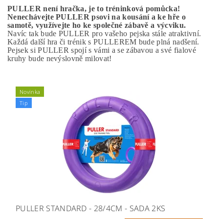
PULLER není hračka, je to tréninková pomůcka!
Nenechávejte PULLER psovi na kousání a ke hře o
samotě, využívejte ho ke společné zábavě a výcviku.
Navíc tak bude PULLER pro vašeho pejska stále atraktivní.
Každá další hra či trénik s PULLEREM bude plná nadšení.
Pejsek si PULLER spojí s vámi a se zábavou a své fialové
kruhy bude nevýslovně milovat!
Novinka
Tip
PULLER STANDARD - 28/4CM - SADA 2KS