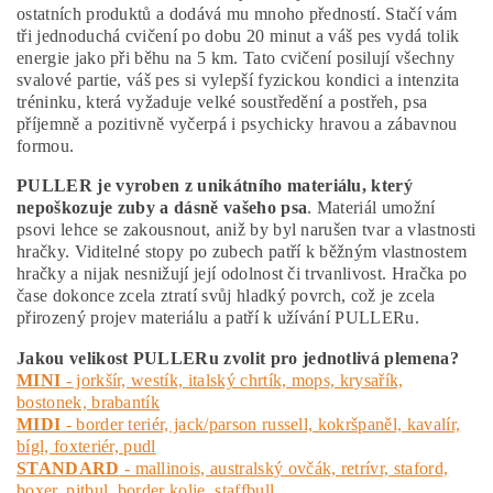
ostatních produktů a dodává mu mnoho předností. Stačí vám
tři jednoduchá cvičení po dobu 20 minut a váš pes vydá tolik
energie jako při běhu na 5 km. Tato cvičení posilují všechny
svalové partie, váš pes si vylepší fyzickou kondici a intenzita
tréninku, která vyžaduje velké soustředění a postřeh, psa
příjemně a pozitivně vyčerpá i psychicky hravou a zábavnou
formou.
PULLER je vyroben z unikátního materiálu, který
nepoškozuje zuby a dásně vašeho psa
. Materiál umožní
psovi lehce se zakousnout, aniž by byl narušen tvar a vlastnosti
hračky. Viditelné stopy po zubech patří k běžným vlastnostem
hračky a nijak nesnižují její odolnost či trvanlivost. Hračka po
čase dokonce zcela ztratí svůj hladký povrch, což je zcela
přirozený projev materiálu a patří k užívání PULLERu.
Jakou velikost PULLERu zvolit pro jednotlivá plemena?
MINI
- jorkšír, westík, italský chrtík, mops, krysařík,
bostonek, brabantík
MIDI
- border teriér, jack/parson russell, kokršpaněl, kavalír,
bígl, foxteriér, pudl
STANDARD
- mallinois, australský ovčák, retrívr, staford,
boxer, pitbul, border kolie, staffbull