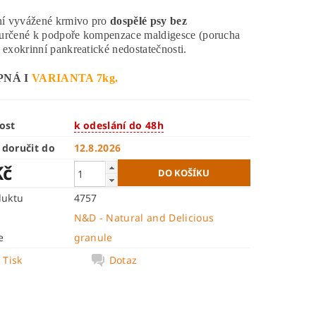
í vyvážené krmivo pro
dospělé psy bez
určené k podpoře kompenzace maldigesce (porucha
a exokrinní pankreatické nedostatečnosti.
PNÁ I
VARIANTA 7kg.
ost
k odeslání do 48h
doručit do
12.8.2026
Kč
duktu
4757
N&D - Natural and Delicious
e
granule
Tisk
Dotaz