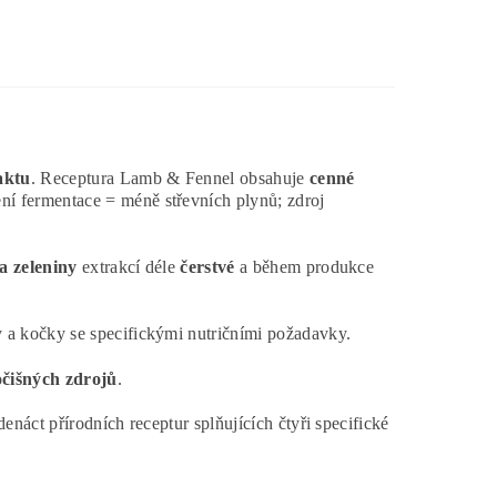
aktu
. Receptura Lamb & Fennel obsahuje
cenné
ní fermentace = méně střevních plynů; zdroj
a zeleniny
extrakcí déle
čerstvé
a během produkce
y a kočky se specifickými nutričními požadavky.
očišných zdrojů
.
náct přírodních receptur splňujících čtyři specifické