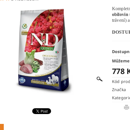
Kompletn
obilovin
trávení) 
DOSTU
Dostupn
Můžeme 
778 
Kód pro
Značka
Kategori