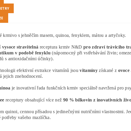
ETRY
ZE
é krmivo
s jehněčím masem
, quinoa, fenyklem, mátou a artyčoky.
í
vysoce stravitelná
receptura krmiv N&D
pro zdraví trávicího tr
utikum v podobě fenyklu
(nápomocný při vstřebávání živin; omeze
dů s antioxidačními účinky).
hnologii efektivní extrakce vitamínů jsou
vitamíny
získané z
ovoce 
á jejich znehodnocení.
inoa
je inovativní řada funkčních krmiv speciálně navržená pro ps
ree
receptury obsahující více než
90 % bílkovin z inovativních živ
m quinoi, cennou přísadou s jedinečnými nutričními vlastnostmi. Jede
 potřeby vašeho mazlíčka.