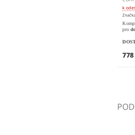
k ode
Značk
Kompl
pro
do
DOS
778
POD