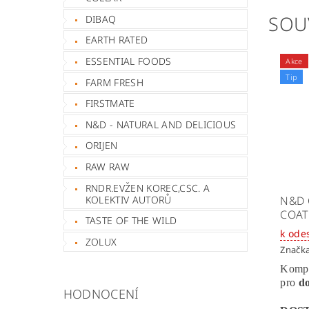
SOU
DIBAQ
EARTH RATED
ESSENTIAL FOODS
Akce
Tip
FARM FRESH
FIRSTMATE
N&D - NATURAL AND DELICIOUS
ORIJEN
RAW RAW
RNDR.EVŽEN KOREC,CSC. A
KOLEKTIV AUTORŮ
N&D 
COAT
TASTE OF THE WILD
k ode
ZOLUX
Značk
Kompl
pro
do
HODNOCENÍ