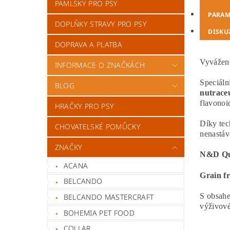
PAMLSKY PRO PSY
PARAM
DOPLŇKY STRAVY PRO PSY
DISKU
DOPRAVA A PLATBA
Vyvážen
INFORMACE O ZNAČKÁCH
Speciáln
BLOG
nutrace
flavonoi
HRAČKY PRO PSY
Díky tec
CHOVATELSKÉ POMŮCKY
nenastáv
ZNAČKY
N&D Qu
ACANA
Grain f
BELCANDO
S obsahe
BELCANDO MASTERCRAFT
výživové
BOHEMIA PET FOOD
COLLAR