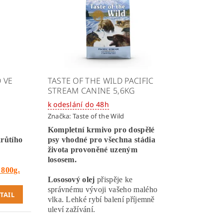
 VE
TASTE OF THE WILD PACIFIC
STREAM CANINE 5,6KG
k odeslání do 48h
Značka:
Taste of the Wild
Kompletní krmivo pro dospělé
krůtího
psy vhodné pro všechna stádia
života provoněné uzeným
lososem.
800g.
Lososový olej
přispěje ke
správnému vývoji vašeho malého
TAIL
vlka. Lehké rybí balení příjemně
uleví zažívání.