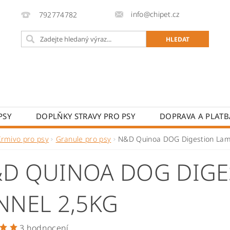
info@chipet.cz
792774782
PSY
DOPLŇKY STRAVY PRO PSY
DOPRAVA A PLATB
LSKÉ POMŮCKY
HODNOCENÍ OBCHODU
PRODÁVA
Krmivo pro psy
Granule pro psy
N&D Quinoa DOG Digestion Lam
D QUINOA DOG DIGE
NNEL 2,5KG
3 hodnocení