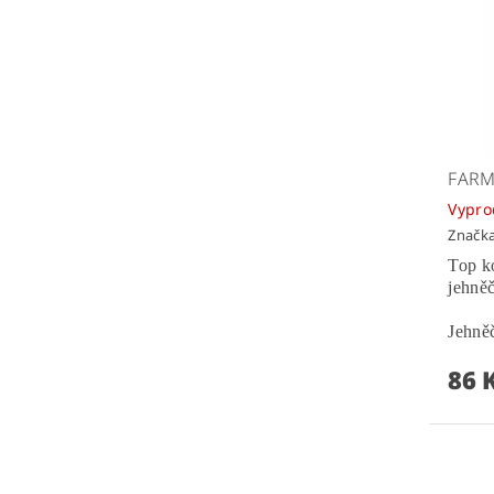
FARM
Vypr
Značk
Top k
jehněč
Jehněč
86 