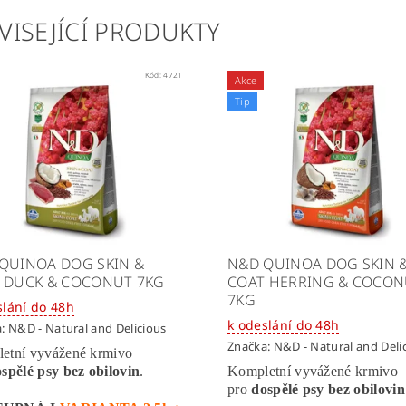
VISEJÍCÍ PRODUKTY
Kód:
4721
Akce
Tip
QUINOA DOG SKIN &
N&D QUINOA DOG SKIN 
 DUCK & COCONUT 7KG
COAT HERRING & COCO
7KG
slání do 48h
k odeslání do 48h
a:
N&D - Natural and Delicious
Značka:
N&D - Natural and Deli
etní vyvážené krmivo
spělé psy bez obilovin
.
Kompletní vyvážené krmivo
pro
dospělé psy bez obilovin