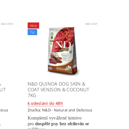
Kód:
4725
Kód:
4727
Akce
Tip
&
N&D QUINOA DOG SKIN &
NUT
COAT VENISON & COCONUT
7KG
k odeslání do 48h
cious
Značka:
N&D - Natural and Delicious
Kompletní vyvážené krmivo
.
pro
dospělé psy bez obilovin se