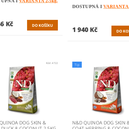
TUPNÁ I
VARIANTA 2,5kg.
DOSTUPNÁ I
VARIANTA 
46 Kč
1 940 Kč
Kód:
4722
Tip
QUINOA DOG SKIN &
N&D QUINOA DOG SKIN 
 DUCK & COCONUT 2,5KG
COAT HERRING & COCO