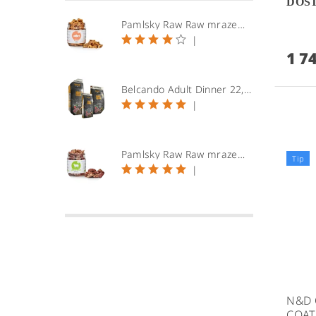
DOS
Pamlsky Raw Raw mrazem sušené maso z Lososa 110g
|
1 7
Belcando Adult Dinner 22,5kg
|
Pamlsky Raw Raw mrazem sušené Jehně plíce 50g
Tip
|
N&D 
COAT