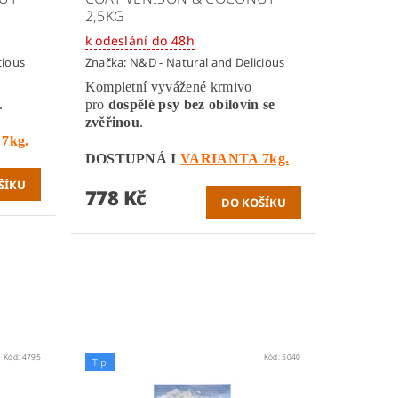
2,5KG
k odeslání do 48h
cious
Značka:
N&D - Natural and Delicious
Kompletní vyvážené krmivo
.
pro
dospělé psy bez obilovin se
zvěřinou
.
7kg.
DOSTUPNÁ I
VARIANTA 7kg.
778 Kč
Kód:
4795
Kód:
5040
Tip