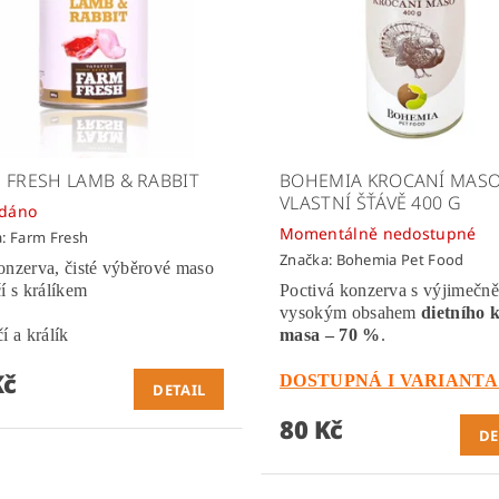
 FRESH LAMB & RABBIT
BOHEMIA KROCANÍ MASO
VLASTNÍ ŠŤÁVĚ 400 G
odáno
Momentálně nedostupné
a:
Farm Fresh
Značka:
Bohemia Pet Food
onzerva, čisté výběrové maso
í s králíkem
Poctivá konzerva s výjimečně
vysokým obsahem
dietního 
í a králík
masa – 70 %
.
Kč
DOSTUPNÁ I VARIANTA 
DETAIL
80 Kč
DE