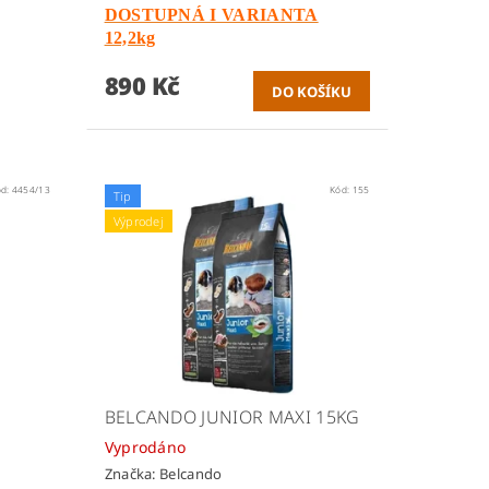
DOSTUPNÁ I VARIANTA
12,2kg
890 Kč
ód:
4454/13
Kód:
155
Tip
Výprodej
BELCANDO JUNIOR MAXI 15KG
Vyprodáno
Značka:
Belcando