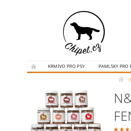
KRMIVO PRO PSY
PAMLSKY PRO 
BLOG
HRAČKY PRO PSY
CHOVATE
OBCHODNÍ PODMÍNKY
KONTAKTY
N&
FE