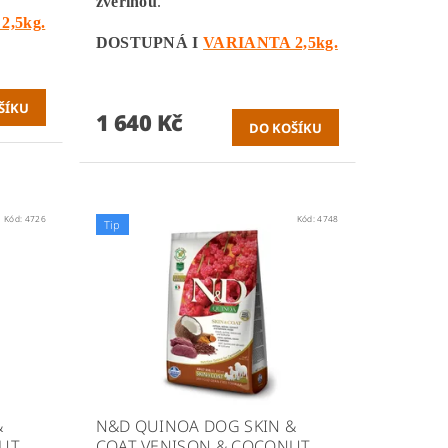
zvěřinou
.
2,5kg.
DOSTUPNÁ I
VARIANTA 2,5kg.
1 640 Kč
Kód:
4726
Kód:
4748
Tip
&
N&D QUINOA DOG SKIN &
NUT
COAT VENISON & COCONUT