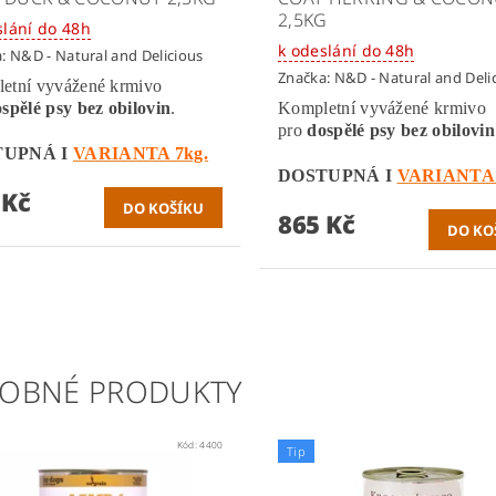
2,5KG
slání do 48h
k odeslání do 48h
a:
N&D - Natural and Delicious
Značka:
N&D - Natural and Deli
etní vyvážené krmivo
spělé psy bez obilovin
.
Kompletní vyvážené krmivo
pro
dospělé psy bez obilovin
TUPNÁ I
VARIANTA 7kg.
DOSTUPNÁ I
VARIANTA 
 Kč
865 Kč
OBNÉ PRODUKTY
Kód:
4400
Tip