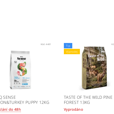
Kód:
4481
K
Tip
Výprodej
Q SENSE
TASTE OF THE WILD PINE
ON&TURKEY PUPPY 12KG
FOREST 13KG
slání do 48h
Vyprodáno