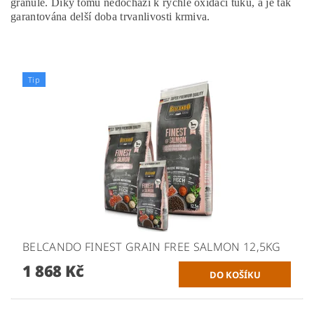
granule. Díky tomu nedochází k rychlé oxidaci tuků, a je tak
garantována delší doba trvanlivosti krmiva.
Tip
BELCANDO FINEST GRAIN FREE SALMON 12,5KG
1 868 Kč