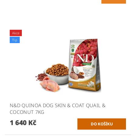
Akce
Tip
N&D QUINOA DOG SKIN & COAT QUAIL &
COCONUT 7KG
1 640 Kč