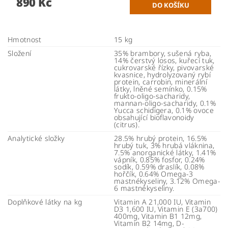
890 Kč
Hmotnost
15 kg
Složení
35% brambory, sušená ryba,
14% čerstvý losos, kuřecí tuk,
cukrovarské řízky, pivovarské
kvasnice, hydrolyzovaný rybí
protein, carrobin, minerální
látky, lněné semínko, 0.15%
frukto-oligo-sacharidy,
mannan-oligo-sacharidy, 0.1%
Yucca schidigera, 0.1% ovoce
obsahující bioflavonoidy
(citrus).
Analytické složky
28.5% hrubý protein, 16.5%
hrubý tuk, 3% hrubá vláknina,
7.5% anorganické látky, 1.41%
vápník, 0.85% fosfor, 0.24%
sodík, 0.59% draslík, 0.08%
hořčík, 0.64% Omega-3
mastnékyseliny, 3.12% Omega-
6 mastnékyseliny.
Doplňkové látky na kg
Vitamin A 21,000 IU, Vitamin
D3 1,600 IU, Vitamin E (3a700)
400mg, Vitamin B1 12mg,
Vitamin B2 14mg, D-