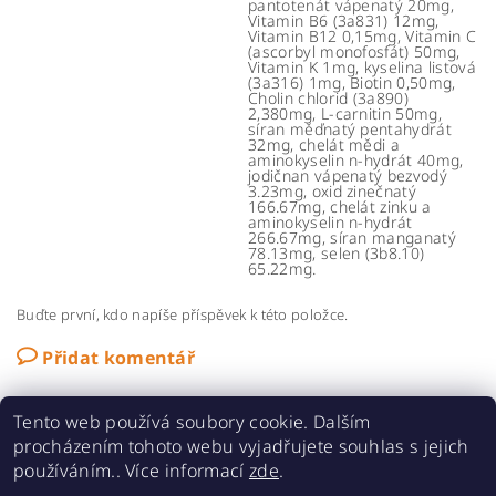
pantotenát vápenatý 20mg,
Vitamin B6 (3a831) 12mg,
Vitamin B12 0,15mg, Vitamin C
(ascorbyl monofosfát) 50mg,
Vitamin K 1mg, kyselina listová
(3a316) 1mg, Biotin 0,50mg,
Cholin chlorid (3a890)
2,380mg, L-carnitin 50mg,
síran měďnatý pentahydrát
32mg, chelát mědi a
aminokyselin n-hydrát 40mg,
jodičnan vápenatý bezvodý
3.23mg, oxid zinečnatý
166.67mg, chelát zinku a
aminokyselin n-hydrát
266.67mg, síran manganatý
78.13mg, selen (3b8.10)
65.22mg.
Buďte první, kdo napíše příspěvek k této položce.
Přidat komentář
Tento web používá soubory cookie. Dalším
procházením tohoto webu vyjadřujete souhlas s jejich
používáním.. Více informací
zde
.
MaMiPa