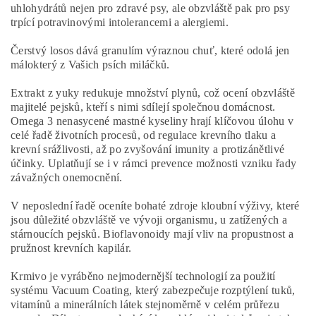
uhlohydrátů nejen pro zdravé psy, ale obzvláště pak pro psy
trpící potravinovými intolerancemi a alergiemi.
Čerstvý losos dává granulím výraznou chuť, které odolá jen
málokterý z Vašich psích miláčků.
Extrakt z yuky redukuje množství plynů, což ocení obzvláště
majitelé pejsků, kteří s nimi sdílejí společnou domácnost.
Omega 3 nenasycené mastné kyseliny hrají klíčovou úlohu v
celé řadě životních procesů, od regulace krevního tlaku a
krevní srážlivosti, až po zvyšování imunity a protizánětlivé
účinky. Uplatňují se i v rámci prevence možnosti vzniku řady
závažných onemocnění.
V neposlední řadě oceníte bohaté zdroje kloubní výživy, které
jsou důležité obzvláště ve vývoji organismu, u zatížených a
stárnoucích pejsků. Bioflavonoidy mají vliv na propustnost a
pružnost krevních kapilár.
Krmivo je vyráběno nejmodernější technologií za použití
systému Vacuum Coating, který zabezpečuje rozptýlení tuků,
vitamínů a minerálních látek stejnoměrně v celém průřezu