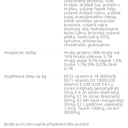
živočišného proteinu, rýže,
hrášek, drůbeží tuk, protein z
hrášku, sušené řepné řízky,
sušené drůbeží maso, sušené
lusky svatojánského chleba,
lněné semínko, pivovarské
kvasnice, sušená vejce,
lososový olej, hydrolyzovaná
kuřecí játra, brusinky, sušená
jablka, inulin (zdroj FOS),
spirulina, echinacea,
chondroitin, glukosamin.
Analytické složky
Hrubý protein 28% Hrubý tuk
16% Hrubá vláknina 3,7%
Hrubý popel 9,7% Vápník 1,9%
Fosfor 1,1% EPA 0,07% DHA
0,1%
Doplňkové látky na kg
E672 vitamín A 18 000IU/IE
E671 vitamín D3 1800IU/IE
Vitamín E 200 IU/IE E4 Cu
(síran měďnatý pentahydrát)
5mg, E 6 Zn (síran zinečnatý)
65mg, E1 Fe (síran železnatý)
50mg, E5 Mn (oxid manganatý)
35mg, E2 I (jodičnan vápenatý)
1,5mg. Taurin 100mg, Lecitin
3000mg.
Buďte první, kdo napíše příspěvek k této položce.