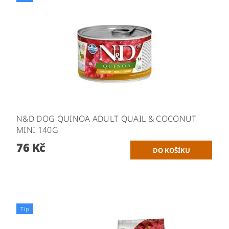
N&D DOG QUINOA ADULT QUAIL & COCONUT
MINI 140G
76 Kč
Tip