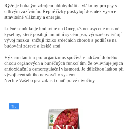
Rýže je bohatým zdrojem uhlohydrátů a vlákniny pro psy s
citlivým zažíváním. Řepné řízky poskytují dostatek vysoce
stravitelné vlákniny a energie.
Lněné semínko je hodnotné na Omega-3 nenasycené mastné
kyseliny, které posilují imunitní systém psa, výrazně ovlivňují
vývoj mozku, snižují riziko srdečních chorob a podílí se na
budování zdravé a lesklé srsti.
Význam taurinu pro organizmus spočívá v udržení dobrého
chodu orgánových a buněčných funkcí tím, že ovlivňuje jejich
antioxidační a osmoregulační vlastnosti. Je důležitou látkou při
vývoji centrálního nervového systému.
Nechte Vašeho psa zakusit chuť pravé divočiny.
Tip