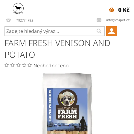
0 Kč
info@chipet.cz
792774782
FARM FRESH VENISON AND
POTATO
Neohodnoceno