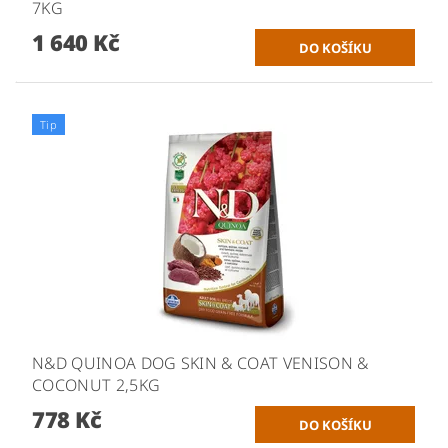
7KG
1 640 Kč
Tip
N&D QUINOA DOG SKIN & COAT VENISON &
COCONUT 2,5KG
778 Kč